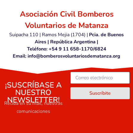
Asociación Civil Bomberos
Voluntarios de Matanza
Suipacha 110 | Ramos Mejia (1704) |
Pcia. de Buenos
Aires | República Argentina |
Teléfono: +54 9 11 658-1170/6824
Email: info@bomberosvoluntariosdematanza.org
¡SUSCRÍBASE A
NUESTRO
Suscríbite
NEWSLETTER!
Reciba en su mail, nuestras
comunicaciones