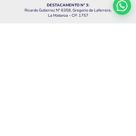
DESTACAMENTO N° 3:
Ricardo Gutierrez N° 6358, Gregorio de Laferrere,
La Matanza – CP: 1757
DESTACAMENTO N° 4:
Simón Pérez N° 5329, González Catan,
La Matanza – CP: 1759
DESTACAMENTO N° 5:
California N° 8182, Virrey del Pino,
La Matanza – CP: 1763
ESCUELA DE CADETES
“Rosa de Rissi de Rodríguez:
Av. de Mayo N° 342, Ramos Mejía,
La Matanza – CP: 1704
CAMPO DE DEPORTES Y ENTRENAMIENTOS:
Gral. Acha N° 131, Ramos Mejía,
La Matanza – CP: 1704
TE: 011-4658-2266 / 4654-4963
MATAFUEGOS BOMBEROS DE MATANZA
Alvarado 164
TE: +54 9 1156164731