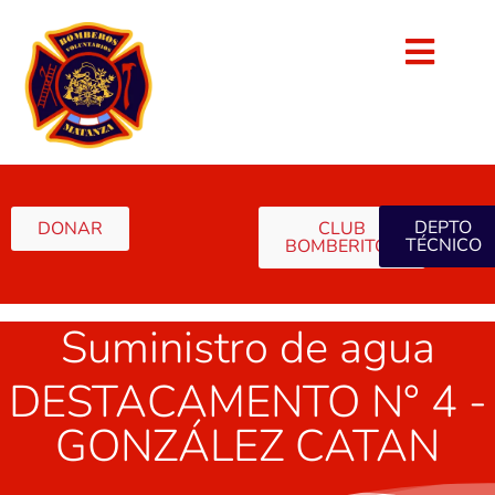
DEPTO
DONAR
CLUB
TÉCNICO
BOMBERITOS
Suministro de agua
DESTACAMENTO N° 4 -
GONZÁLEZ CATAN