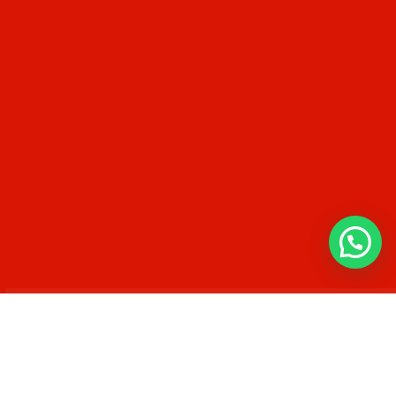
App
.....
IOS
ANDROID