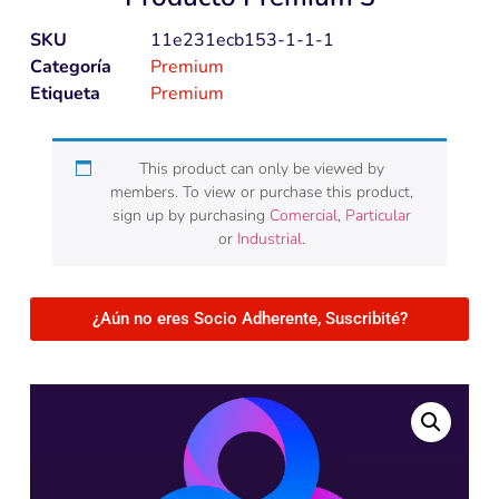
SKU
11e231ecb153-1-1-1
Categoría
Premium
Etiqueta
Premium
This product can only be viewed by
members. To view or purchase this product,
sign up by purchasing
Comercial
,
Particular
or
Industrial
.
¿Aún no eres Socio Adherente, Suscribité?