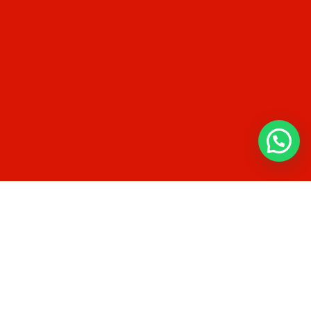
App
.....
IOS
ANDROID