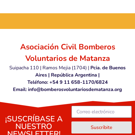
...
Asociación Civil Bomberos
Voluntarios de Matanza
Suipacha 110 | Ramos Mejia (1704) |
Pcia. de Buenos
Aires | República Argentina |
Teléfono: +54 9 11 658-1170/6824
Email: info@bomberosvoluntariosdematanza.org
¡SUSCRÍBASE A
NUESTRO
Suscríbite
NEWSLETTER!