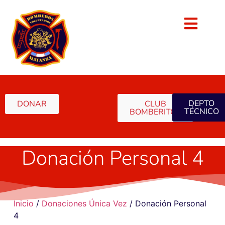
DEPTO
DONAR
CLUB
TÉCNICO
BOMBERITOS
Donación Personal 4
Inicio
/
Donaciones Única Vez
/ Donación Personal
4