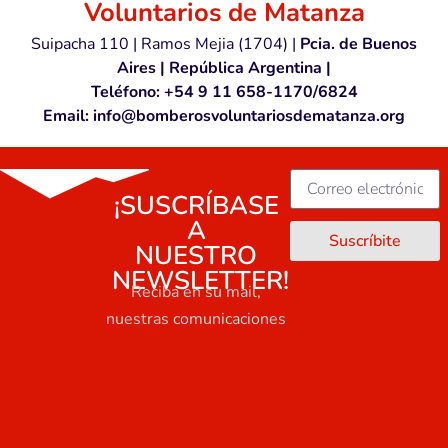
Voluntarios de Matanza
Suipacha 110 | Ramos Mejia (1704) |
Pcia. de Buenos
Aires | República Argentina |
Teléfono: +54 9 11 658-1170/6824
Email: info@bomberosvoluntariosdematanza.org
¡SUSCRÍBASE
A
Suscríbite
NUESTRO
NEWSLETTER!
Reciba en su mail,
nuestras comunicaciones