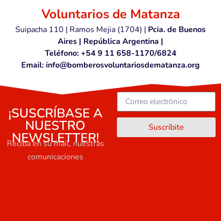
Voluntarios de Matanza
Suipacha 110 | Ramos Mejia (1704) |
Pcia. de Buenos
Aires | República Argentina |
Teléfono: +54 9 11 658-1170/6824
Email: info@bomberosvoluntariosdematanza.org
¡SUSCRÍBASE A
NUESTRO
Suscríbite
NEWSLETTER!
Reciba en su mail, nuestras
comunicaciones