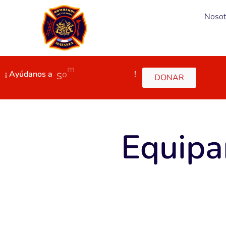
Nosot
S
o
m
o
s
V
o
l
u
n
t
a
r
i
o
s
¡
Ayúdanos
a
!
DONAR
Equipa